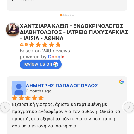
Με άκουσε με ηρεμία και προσοχή. Με εξέτασε με 
σύγχρονα μηχανήματα. Ο γιατρός μου εξήγησε τα 
πάντα με σαφήνεια, με βοήθησε να καταλάβω τι 
ΧΑΝΤΖΙΑΡΑ ΚΛΕΙΩ - ΕΝΔΟΚΡΙΝΟΛΟΓΟΣ
συνέβαινε και μου έδωσε πρακτικές συμβουλές για 
ΔΙΑΒΗΤΟΛΟΓΟΣ - ΙΑΤΡΕΙΟ ΠΑΧΥΣΑΡΚΙΑΣ
τη θεραπεία και τι να αποφύγω.
- ΙΛΙΣΙΑ - ΑΘΗΝΑ
Πάντα διαθέσιμος, ακριβώς ότι χρειάζεται ένας 
4.9
γιατρός ώστε να εμπνέει εμπιστοσύνη και σιγουριά 
Based on 249 reviews
στο ασθενή. Τον προτείνω ανεπιφύλακτα!
powered by
G
o
o
g
l
e
review us on
ΔΗΜΗΤΡΗΣ ΠΑΠΑΔΟΠΟΥΛΟΣ
6 months ago
Εξαιρετική γιατρός, άριστα καταρτισμένη με 
πραγματικό ενδιαφέρον για τον ασθενή. Οικεία και 
προσιτή, σου εξηγεί τα πάντα για την περίπτωσή 
σου με υπομονή και σαφήνεια.